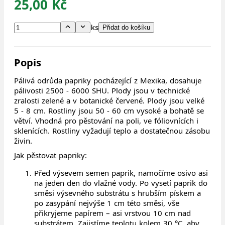
25,00 Kč
ks
Přidat do košíku
Popis
Pálivá odrůda papriky pocházející z Mexika, dosahuje
pálivosti 2500 - 6000 SHU. Plody jsou v technické
zralosti zelené a v botanické červené. Plody jsou velké
5 - 8 cm. Rostliny jsou 50 - 60 cm vysoké a bohatě se
větví. Vhodná pro pěstování na poli, ve fóliovnících i
sklenících. Rostliny vyžadují teplo a dostatečnou zásobu
živin.
Jak pěstovat papriky:
Před výsevem semen paprik, namočíme osivo asi
na jeden den do vlažné vody. Po vysetí paprik do
směsi výsevného substrátu s hrubším pískem a
po zasypání nejvýše 1 cm této směsi, vše
přikryjeme papírem – asi vrstvou 10 cm nad
substrátem. Zajistíme teplotu kolem 30 °C, aby