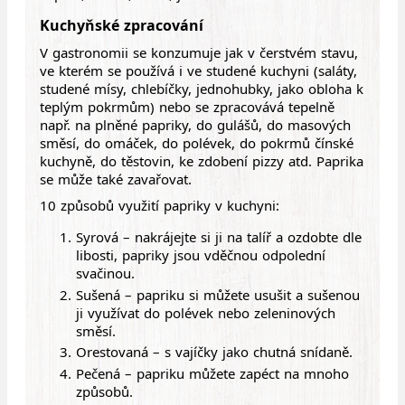
Kuchyňské zpracování
V gastronomii se konzumuje jak v čerstvém stavu,
ve kterém se používá i ve studené kuchyni (saláty,
studené mísy, chlebíčky, jednohubky, jako obloha k
teplým pokrmům) nebo se zpracovává tepelně
např. na plněné papriky, do gulášů, do masových
směsí, do omáček, do polévek, do pokrmů čínské
kuchyně, do těstovin, ke zdobení pizzy atd. Paprika
se může také zavařovat.
10 způsobů využití papriky v kuchyni:
Syrová – nakrájejte si ji na talíř a ozdobte dle
libosti, papriky jsou vděčnou odpolední
svačinou.
Sušená – papriku si můžete usušit a sušenou
ji využívat do polévek nebo zeleninových
směsí.
Orestovaná – s vajíčky jako chutná snídaně.
Pečená – papriku můžete zapéct na mnoho
způsobů.