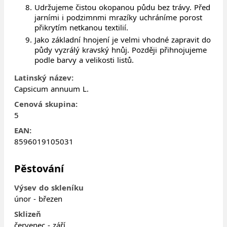
Udržujeme čistou okopanou půdu bez trávy. Před
jarními i podzimnmi mrazíky uchráníme porost
přikrytím netkanou textilií.
Jako základní hnojení je velmi vhodné zapravit do
půdy vyzrálý kravský hnůj. Později přihnojujeme
podle barvy a velikosti listů.
Latinský název:
Capsicum annuum L.
Cenová skupina:
5
EAN:
8596019105031
Pěstování
Výsev do skleníku
únor - březen
Sklizeň
červenec - září