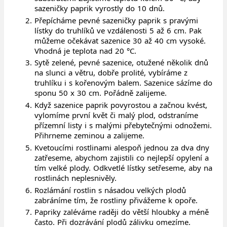
sazeničky paprik vyrostly do 10 dnů.
Přepícháme pevné sazeničky paprik s pravými
lístky do truhlíků ve vzdálenosti 5 až 6 cm. Pak
můžeme očekávat sazenice 30 až 40 cm vysoké.
Vhodná je teplota nad 20 °C.
Sytě zelené, pevné sazenice, otužené několik dnů
na slunci a větru, dobře prolité, vybíráme z
truhlíku i s kořenovým balem. Sazenice sázíme do
sponu 50 x 30 cm. Pořádně zalijeme.
Když sazenice paprik povyrostou a začnou kvést,
vylomíme první květ či malý plod, odstraníme
přízemní listy i s malými přebytečnými odnožemi.
Přihrneme zeminou a zalijeme.
Kvetoucími rostlinami alespoň jednou za dva dny
zatřeseme, abychom zajistili co nejlepší opylení a
tím velké plody. Odkvetlé lístky setřeseme, aby na
rostlinách neplesnivěly.
Rozlámání rostlin s násadou velkých plodů
zabráníme tím, že rostliny přivážeme k opoře.
Papriky zaléváme raději do větší hloubky a méně
často. Při dozrávání plodů zálivku omezíme.