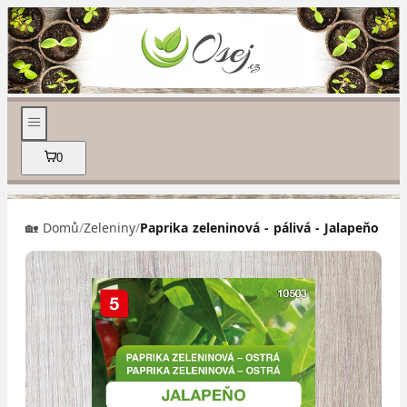
0
🏡 Domů
/
Zeleniny
/
Paprika zeleninová - pálivá - Jalapeňo