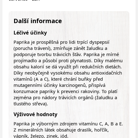
Další informace
Léčivé účinky
Paprika je prospěšná pro lidi trpící dyspepsií
(porucha trávení), zmírňuje zánět žaludku a
podporuje tvorbu trávicích šťáv. Paprika je mírné
projímadlo a působí proti plynatosti. Díky malému
obsahu kalorií se dá využít při redukčních dietách.
Díky neobyčejně vysokému obsahu antioxidačních
vitamínů (A a C), které chrání buňky před
mutagenními účinky karcinogenů, přispívá
konzumace papriky k prevenci rakoviny. To platí
zejména pro nádory trávicích orgánů (žaludku a
tlustého střeva).
Výživové hodnoty
Paprika je výborným zdrojem vitamínu C, A, B a E.
Z minerálních látek obsahuje draslík, hořčík,
vápník, železo, zinek, jód.