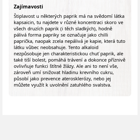
Zajímavosti
Štiplavost u některých paprik má na svědomí látka
kapsaicin, tu najdete v různé koncentraci skoro ve
všech druzích paprik (i těch sladkých), hodně
pálivá forma papriky se označuje jako chilli
paprička, naopak zcela nepálivá je kapie, která tuto
látku vůbec neobsahuje. Tento alkaloid
nezpůsobuje jen charakteristickou chuť paprik, ale
také tiší bolest, pomáhá trávení a dokonce příznivě
ovlivňuje funkci štítné žlázy. Ale ani to není vše,
zároveň umí snižovat hladinu krevního cukru,
působí jako prevence aterosklerózy, nebo jej
můžete využít k uvolnění zatuhlého svalstva.