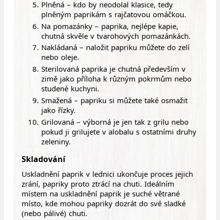
Plněná – kdo by neodolal klasice, tedy
plněným paprikám s rajčatovou omáčkou.
Na pomazánky – paprika, nejlépe kapie,
chutná skvěle v tvarohových pomazánkách.
Nakládaná – naložit papriku můžete do zelí
nebo oleje.
Sterilovaná paprika je chutná především v
zimě jako příloha k různým pokrmům nebo
studené kuchyni.
Smažená – papriku si můžete také osmažit
jako řízky.
Grilovaná – výborná je jen tak z grilu nebo
pokud ji grilujete v alobalu s ostatními druhy
zeleniny.
Skladování
Uskladnění paprik v lednici ukončuje proces jejich
zrání, papriky proto ztrácí na chuti. Ideálním
místem na uskladnění paprik je suché větrané
místo, kde mohou papriky dozrát do své sladké
(nebo pálivé) chuti.