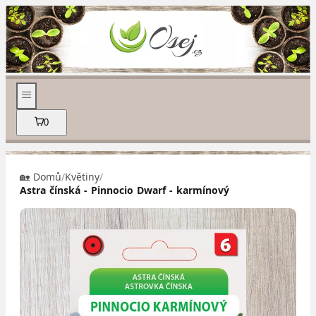
0
🏡 Domů
/
Květiny
/
Astra čínská - Pinnocio Dwarf - karmínový