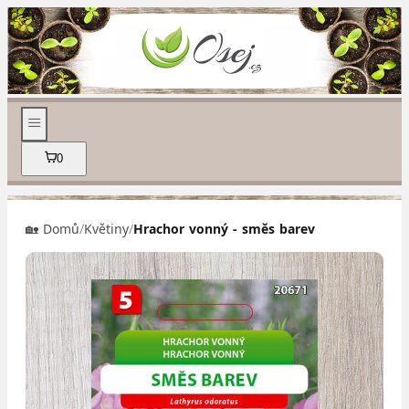
0
🏡 Domů
/
Květiny
/
Hrachor vonný - směs barev