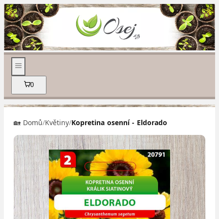
0
🏡 Domů
/
Květiny
/
Kopretina osenní - Eldorado