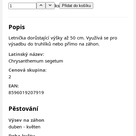
ks
Přidat do košíku
Popis
Letnička dorůstající výšky až 50 cm. Využívá se pro
výsadbu do truhlíků nebo přímo na záhon.
Latinský název:
Chrysanthemum segetum
Cenová skupina:
2
EAN:
8596019207919
Pěstování
Výsev na záhon
duben - květen
Doba květu