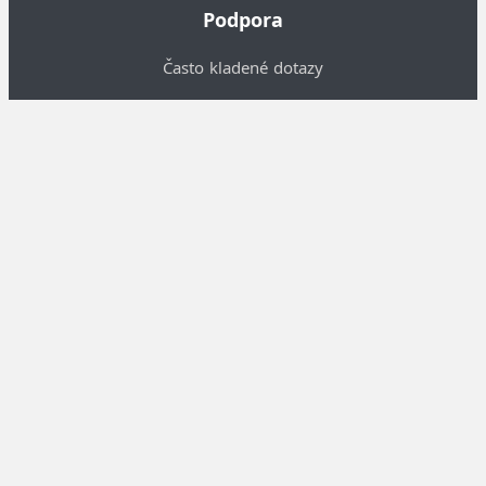
Podpora
Často kladené dotazy
Doprava a platba
Piktogramy
Obchodní podmínky
O nás
Informace o nás
Kontakty
Velkoobchodní spolupráce
Nastavení cookies