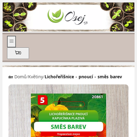
0
🏡 Domů
/
Květiny
/
Lichořeřišnice - pnoucí - směs barev