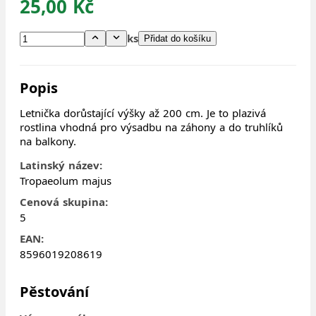
25,00 Kč
ks
Přidat do košíku
Popis
Letnička dorůstající výšky až 200 cm. Je to plazivá
rostlina vhodná pro výsadbu na záhony a do truhlíků
na balkony.
Latinský název:
Tropaeolum majus
Cenová skupina:
5
EAN:
8596019208619
Pěstování