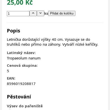
25,00 Kč
ks
Přidat do košíku
Popis
Letnička dorůstající výšky 40 cm. Vysazuje se do
truhlíků nebo přímo na záhony. Vytváří nízké keříčky.
Latinský název:
Tropaeolum nanum
Cenová skupina:
5
EAN:
8596019208817
Pěstování
Výsev do pařeniště