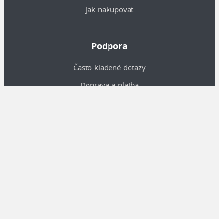
Jak nakupovat
Podpora
Často kladené dotazy
Doprava a platba
Piktogramy
Obchodní podmínky
O nás
Informace o nás
Kontakty
Velkoobchodní spolupráce