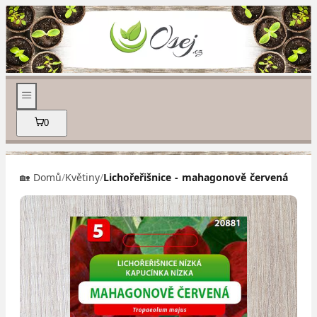
0
🏡 Domů
/
Květiny
/
Lichořeřišnice - mahagonově červená