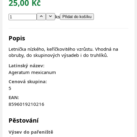
25,00 Kč
ks
Přidat do košíku
Popis
Letnička nízkého, keříčkovitého vzrůstu. Vhodná na
obruby, do skupinových výsadeb i do truhlíků.
Latinský název:
Ageratum mexicanum
Cenová skupina:
5
EAN:
8596019210216
Pěstování
Výsev do pařeniště