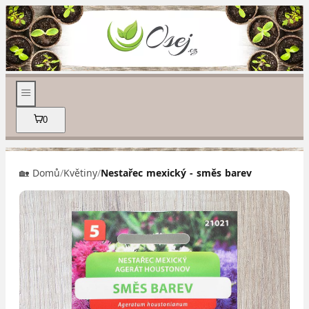
0
🏡 Domů
/
Květiny
/
Nestařec mexický - směs barev