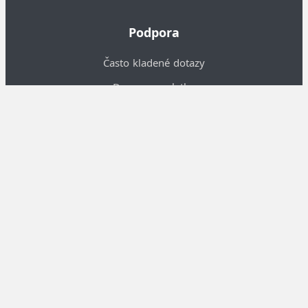
Podpora
Často kladené dotazy
Doprava a platba
Piktogramy
Obchodní podmínky
O nás
Informace o nás
Kontakty
Velkoobchodní spolupráce
Nastavení cookies