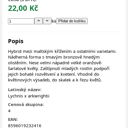
22,00 Kč
ks
Přidat do košíku
Popis
Hybrid mezi maltským křížením a ostatními varietami.
Nádherná forma s tmavým bronzově hnedým
olistěním. Nese velmi nápadné velké oranžově-
šarlatové květy. Zaštípnutí mladých rostlin podpoří
jejich bohaté rozvětvení a kvetení. Vhodné do
květinových výsadeb, do skalek a k řezu květů.
Latinský název:
Lychnis x arkwrightii
Cenová skupina:
4
EAN:
8596019232416