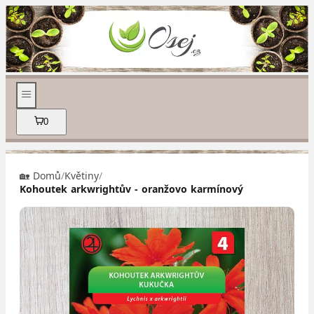
0
🏡 Domů
/
Květiny
/
Kohoutek arkwrightův - oranžovo karmínový