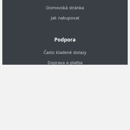
Domovská stránka
Jak nakupovat
Podpora
Často kladené dotazy
Doprava a platba
Piktogramy
Obchodní podmínky
O nás
Informace o nás
Kontakty