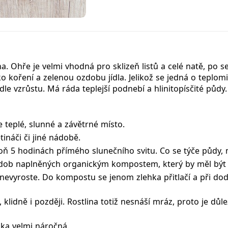
a. Ohře je velmi vhodná pro sklizeň listů a celé natě, po s
ko koření a zelenou ozdobu jídla. Jelikož se jedná o teplom
dle vzrůstu. Má ráda teplejší podnebí a hlinitopísčité půdy
e teplé, slunné a závětrné místo.
tináči či jiné nádobě.
spoň 5 hodinách přímého slunečního svitu. Co se týče půdy, 
ádob naplněných organickým kompostem, který by měl být 
 nevyroste. Do kompostu se jenom zlehka přitlačí a při dod
lidně i později. Rostlina totiž nesnáší mráz, proto je důle
lka velmi náročná.