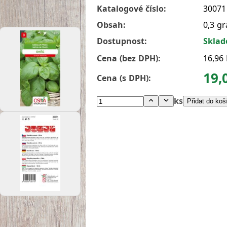
Katalogové číslo:
30071
Obsah:
0,3 g
Dostupnost:
Skla
Cena (bez DPH):
16,96
19,
Cena (s DPH):
ks
Přidat do koš