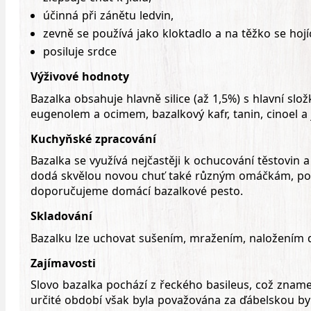
účinná při zánětu ledvin,
zevně se používá jako kloktadlo a na těžko se hojíc
posiluje srdce
Výživové hodnoty
Bazalka obsahuje hlavně silice (až 1,5%) s hlavní slož
eugenolem a ocimem, bazalkový kafr, tanin, cinoel a j
Kuchyňské zpracování
Bazalka se využívá nejčastěji k ochucování těstovin a 
dodá skvělou novou chuť také různým omáčkám, pol
doporučujeme domácí bazalkové pesto.
Skladování
Bazalku lze uchovat sušením, mražením, naložením d
Zajímavosti
Slovo bazalka pochází z řeckého
basileus
, což znamen
určité období však byla považována za ďábelskou bylin