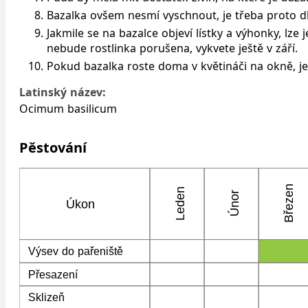
Bazalka ovšem nesmí vyschnout, je třeba proto db
Jakmile se na bazalce objeví lístky a výhonky, lze 
nebude rostlinka porušena, vykvete ještě v září.
Pokud bazalka roste doma v květináči na okně, j
Latinský název:
Ocimum basilicum
Pěstování
Březen
Leden
Únor
Úkon
Výsev do pařeniště
Přesazení
Sklizeň