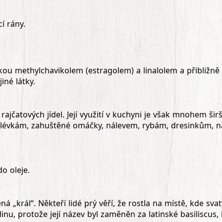
í rány.
kou methylchavikolem (estragolem) a linalolem a přibližně 5%
iné látky.
rajčatových jídel. Její využití v kuchyni je však mnohem šir
évkám, zahuštěné omáčky, nálevem, rybám, dresinkům, n
o oleje.
á „král“. Někteří lidé prý věří, že rostla na místě, kde sva
u, protože její název byl zaměněn za latinské basiliscus, ba