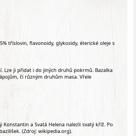
 tříslovin, flavonoidy, glykosidy, éterické oleje s
ší. Lze ji přidat i do jiných druhů pokrmů. Bazalka
ápojům, či různým druhům masa. Vřele
tý Konstantin a Svatá Helena nalezli svatý kříž. Po
zilišek. (Zdroj: wikipedia.org).