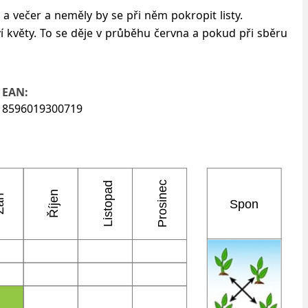
a večer a neměly by se při něm pokropit listy.
jeví květy. To se děje v průběhu června a pokud při sběru
EAN:
8596019300719
Prosinec
Listopad
Říjen
ří
Spon