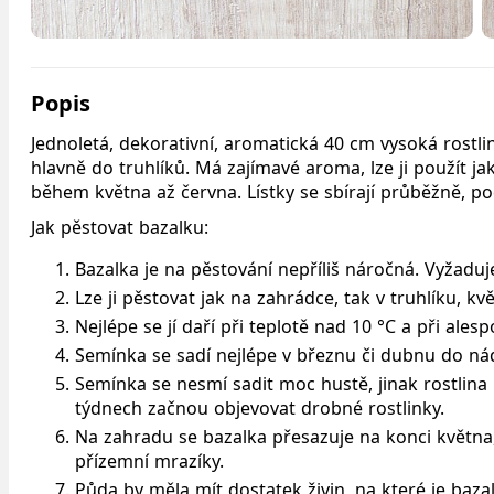
Popis
Jednoletá, dekorativní, aromatická 40 cm vysoká rostlin
hlavně do truhlíků. Má zajímavé aroma, lze ji použít ja
během května až června. Lístky se sbírají průběžně, po
Jak pěstovat bazalku:
Bazalka je na pěstování nepříliš náročná. Vyžaduj
Lze ji pěstovat jak na zahrádce, tak v truhlíku, kvě
Nejlépe se jí daří při teplotě nad 10 °C a při ale
Semínka se sadí nejlépe v březnu či dubnu do n
Semínka se nesmí sadit moc hustě, jinak rostlina
týdnech začnou objevovat drobné rostlinky.
Na zahradu se bazalka přesazuje na konci května, k
přízemní mrazíky.
Půda by měla mít dostatek živin, na které je baza