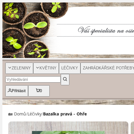
ZELENINY
KVĚTINY
LÉČIVKY
ZAHRÁDKÁŘSKÉ POTŘEB
Přihlásit
0
🏡 Domů
/
Léčivky
/
Bazalka pravá - Ohře