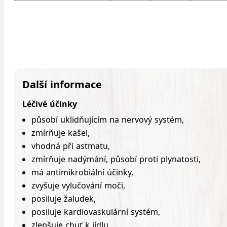
Další informace
Léčivé účinky
působí uklidňujícím na nervový systém,
zmírňuje kašel,
vhodná při astmatu,
zmírňuje nadýmání, působí proti plynatosti,
má antimikrobiální účinky,
zvyšuje vylučování moči,
posiluje žaludek,
posiluje kardiovaskulární systém,
zlepšuje chuť k jídlu,