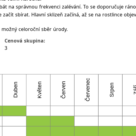
át na správnou frekvenci zalévání. To se doporučuje ráno 
je začít sbírat. Hlavní sklizeň začíná, až se na rostlince ob
e možný celoroční sběr úrody.
Cenová skupina:
3
Červenec
Červen
Květen
Duben
Srpen
Zá