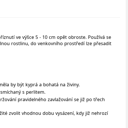
eříznutí ve výšce 5 - 10 cm opět obroste. Používá se
ilnou rostlinu, do venkovního prostředí lze přesadit
.
měla by být kyprá a bohatá na živiny.
smíchaný s perlitem.
ržování pravidelného zavlažování se již po třech
žité zvolit vhodnou dobu vysázení, kdy již nehrozí