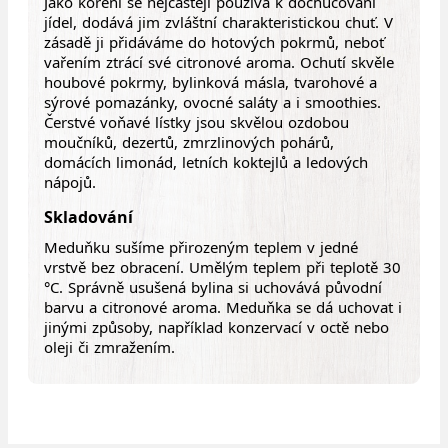
Jako koření se nejčastěji používá k dochucování
jídel, dodává jim zvláštní charakteristickou chuť. V
zásadě ji přidáváme do hotových pokrmů, neboť
vařením ztrácí své citronové aroma. Ochutí skvěle
houbové pokrmy, bylinková másla, tvarohové a
sýrové pomazánky, ovocné saláty a i smoothies.
Čerstvé voňavé lístky jsou skvělou ozdobou
moučníků, dezertů, zmrzlinových pohárů,
domácích limonád, letních koktejlů a ledových
nápojů.
Skladování
Meduňku sušíme přirozeným teplem v jedné
vrstvě bez obracení. Umělým teplem při teplotě 30
°C. Správně usušená bylina si uchovává původní
barvu a citronové aroma. Meduňka se dá uchovat i
jinými způsoby, například konzervací v octě nebo
oleji či zmražením.