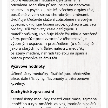
odedávna. Meduňka působí nejen na nervovou
soustavu a psychiku, ale léčí všechny orgány těla,
postižené vlivem stresu chorobnými změnami.
Uvolňuje křečovité stažení způsobené nervovým
vypětím, uklidňuje bušení srdce, dýchací a zažívací
orgány. Tiší záchvaty kašle dětí (spolu s
mateřídouškou), uvolňuje křeče žaludku a zaražené
větry, pomůže proti zvracení v těhotenství. Je
výborným uspávacím prostředkem (u dětí, stejně
jako u starých lidí). Šálek nálevu z meduňky,
oslazený medem, nahradí tabletku na spaní a
přitom prospívá celému tělu.
Výživové hodnoty
Účinné látky meduňky lékařské jsou především
silice, dále třísloviny, flavonoidy a triterpenové
kyseliny.
Kuchyňské zpracování
Čerstvé lístky meduňky zpestří chuť masa, zejména
jehněčího a ryb, omáček, zálivek, marinád a salátů.