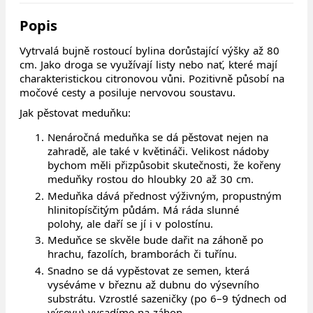
Popis
Vytrvalá bujně rostoucí bylina dorůstající výšky až 80
cm. Jako droga se využívají listy nebo nať, které mají
charakteristickou citronovou vůni. Pozitivně působí na
močové cesty a posiluje nervovou soustavu.
Jak pěstovat meduňku:
Nenáročná meduňka se dá pěstovat nejen na
zahradě, ale také v květináči. Velikost nádoby
bychom měli přizpůsobit skutečnosti, že kořeny
meduňky rostou do hloubky 20 až 30 cm.
Meduňka dává přednost výživným, propustným
hlinitopísčitým půdám. Má ráda slunné
polohy, ale daří se jí i v polostínu.
Meduňce se skvěle bude dařit na záhoně po
hrachu, fazolích, bramborách či tuřínu.
Snadno se dá vypěstovat ze semen, která
vyséváme v březnu až dubnu do výsevního
substrátu. Vzrostlé sazeničky (po 6–9 týdnech od
výsevu) vysadíme na záhon.