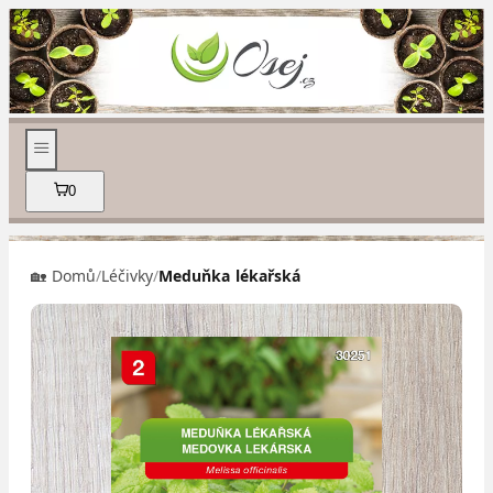
0
🏡 Domů
/
Léčivky
/
Meduňka lékařská