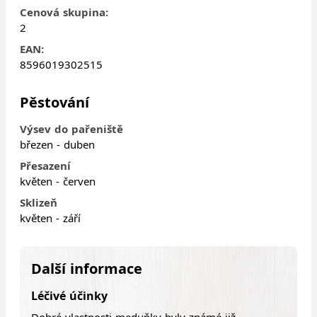
Cenová skupina:
2
EAN:
8596019302515
Pěstování
Výsev do pařeniště
březen - duben
Přesazení
květen - červen
Sklizeň
květen - září
Další informace
Léčivé účinky
Dobré vlastnosti meduňky byly známé již