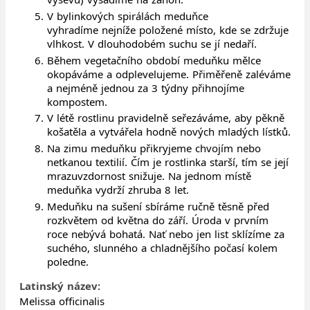
V bylinkových spirálách meduňce
vyhradíme nejníže položené místo, kde se zdržuje
vlhkost. V dlouhodobém suchu se jí nedaří.
Během vegetačního období meduňku mělce
okopáváme a odplevelujeme. Přiměřeně zaléváme
a nejméně jednou za 3 týdny přihnojíme
kompostem.
V létě rostlinu pravidelně seřezáváme, aby pěkně
košatěla a vytvářela hodně nových mladých lístků.
Na zimu meduňku přikryjeme chvojím nebo
netkanou textilií. Čím je rostlinka starší, tím se její
mrazuvzdornost snižuje. Na jednom místě
meduňka vydrží zhruba 8 let.
Meduňku na sušení sbíráme ručně těsně před
rozkvětem od května do září. Úroda v prvním
roce nebývá bohatá. Nať nebo jen list sklízíme za
suchého, slunného a chladnějšího počasí kolem
poledne.
Latinský název:
Melissa officinalis