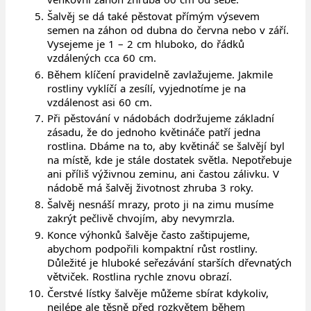
Šalvěj se dá také pěstovat přímým výsevem
semen na záhon od dubna do června nebo v září.
Vysejeme je 1 – 2 cm hluboko, do řádků
vzdálených cca 60 cm.
Během klíčení pravidelně zavlažujeme. Jakmile
rostliny vyklíčí a zesílí, vyjednotíme je na
vzdálenost asi 60 cm.
Při pěstování v nádobách dodržujeme základní
zásadu, že do jednoho květináče patří jedna
rostlina. Dbáme na to, aby květináč se šalvějí byl
na místě, kde je stále dostatek světla. Nepotřebuje
ani příliš výživnou zeminu, ani častou zálivku. V
nádobě má šalvěj životnost zhruba 3 roky.
Šalvěj nesnáší mrazy, proto ji na zimu musíme
zakrýt pečlivě chvojím, aby nevymrzla.
Konce výhonků šalvěje často zaštipujeme,
abychom podpořili kompaktní růst rostliny.
Důležité je hluboké seřezávání starších dřevnatých
větviček. Rostlina rychle znovu obrazí.
Čerstvé lístky šalvěje můžeme sbírat kdykoliv,
nejlépe ale těsně před rozkvětem během