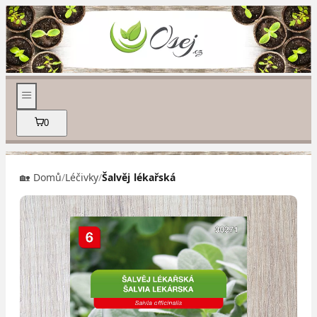
0
🏡 Domů
/
Léčivky
/
Šalvěj lékařská