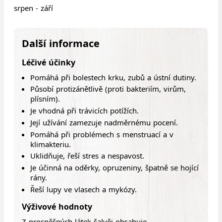
srpen - září
Další informace
Léčivé účinky
Pomáhá při bolestech krku, zubů a ústní dutiny.
Působí protizánětlivě (proti bakteriím, virům,
plísním).
Je vhodná při trávicích potížích.
Její užívání zamezuje nadměrnému pocení.
Pomáhá při problémech s menstruací a v
klimakteriu.
Uklidňuje, řeší stres a nespavost.
Je účinná na oděrky, opruzeniny, špatně se hojící
rány.
Řeší lupy ve vlasech a mykózy.
Výživové hodnoty
Z prospěšných látek šalvěj obsahuje