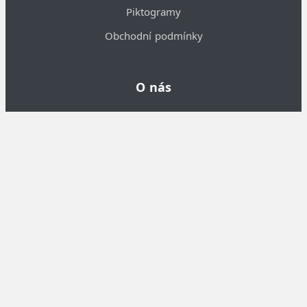
Piktogramy
Obchodní podmínky
O nás
Informace o nás
Kontakty
Velkoobchodní spolupráce
Nastavení cookies
Osej.cz
©
Osej.cz
2018 - 2026