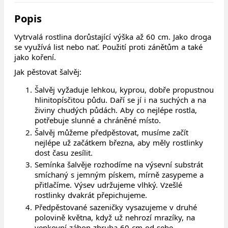
Popis
Vytrvalá rostlina dorůstající výška až 60 cm. Jako droga
se využívá list nebo nať. Použití proti zánětům a také
jako koření.
Jak pěstovat šalvěj:
Šalvěj vyžaduje lehkou, kyprou, dobře propustnou
hlinitopísčitou půdu. Daří se jí i na suchých a na
živiny chudých půdách. Aby co nejlépe rostla,
potřebuje slunné a chráněné místo.
Šalvěj můžeme předpěstovat, musíme začít
nejlépe už začátkem března, aby měly rostlinky
dost času zesílit.
Semínka šalvěje rozhodíme na výsevní substrát
smíchaný s jemným pískem, mírně zasypeme a
přitlačíme. Výsev udržujeme vlhký. Vzešlé
rostlinky dvakrát přepichujeme.
Předpěstované sazeničky vysazujeme v druhé
polovině května, když už nehrozí mrazíky, na
venkovní záhon zhruba 60 cm od sebe.