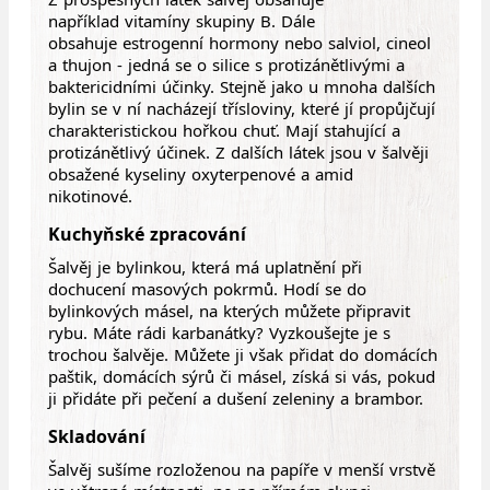
například vitamíny skupiny B. Dále
obsahuje estrogenní hormony nebo salviol, cineol
a thujon - jedná se o silice s protizánětlivými a
baktericidními účinky. Stejně jako u mnoha dalších
bylin se v ní nacházejí třísloviny, které jí propůjčují
charakteristickou hořkou chuť. Mají stahující a
protizánětlivý účinek. Z dalších látek jsou v šalvěji
obsažené kyseliny oxyterpenové a amid
nikotinové.
Kuchyňské zpracování
Šalvěj je bylinkou, která má uplatnění při
dochucení masových pokrmů. Hodí se do
bylinkových másel, na kterých můžete připravit
rybu. Máte rádi karbanátky? Vyzkoušejte je s
trochou šalvěje. Můžete ji však přidat do domácích
paštik, domácích sýrů či másel, získá si vás, pokud
ji přidáte při pečení a dušení zeleniny a brambor.
Skladování
Šalvěj sušíme rozloženou na papíře v menší vrstvě