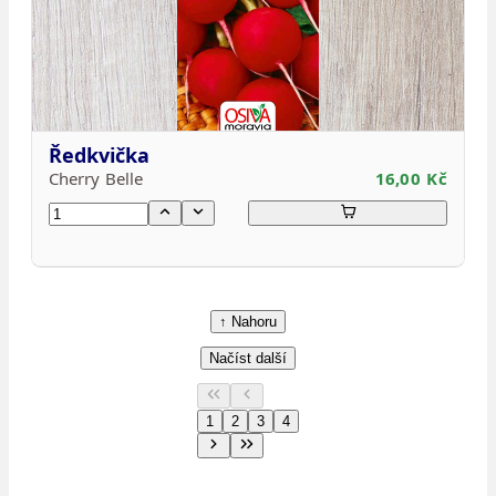
Ředkvička
Cherry Belle
16,00 Kč
↑ Nahoru
Načíst další
1
2
3
4