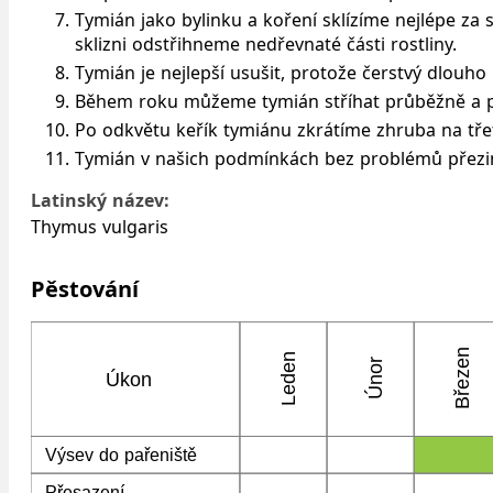
Tymián jako bylinku a koření sklízíme nejlépe za 
sklizni odstřihneme nedřevnaté části rostliny.
Tymián je nejlepší usušit, protože čerstvý dlouho 
Během roku můžeme tymián stříhat průběžně a po
Po odkvětu keřík tymiánu zkrátíme zhruba na třet
Tymián v našich podmínkách bez problémů přezim
Latinský název:
Thymus vulgaris
Pěstování
Březen
Leden
Únor
Úkon
Výsev do pařeniště
Přesazení