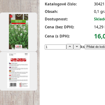
Katalogové číslo:
30421
Obsah:
0,1 g
Dostupnost:
Skla
Cena (bez DPH):
14,29
16,
Cena (s DPH):
ks
Přidat do koš