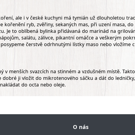
ření, ale i v české kuchyni má tymián už dlouholetou trad
e kořenění ryb, zvěřiny, sekaných mas, při uzení masa, d
zu. Je to oblíbená bylinka přidávaná do marinád na grilov
pojům, salátu, zálivce, pikantní omáčce a veškerým pokr
posypeme čerstvě odrhnutými lístky maso nebo vložíme cel
ný v menších svazcích na stinném a vzdušném místě. Takt
dobré ji vložit do mikrotenového sáčku a dát do ledničky, 
 nakládat do octa nebo oleje.
O nás