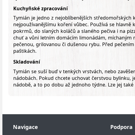
Kuchyňské zpracování
Tymián je jedno z nejoblíbenějších středomořských ko
nejpoužívanějšímu koření vůbec. Používá se hlavně k
pokrmů, do slaných koláčů a slaného pečiva i na piz
chuť a vůni letním domácím limonádám, míchaným ná
pečenou, grilovanou či dušenou rybu. Před pečením 
paštikách.
Skladování
Tymián se suší buď v tenkých vrstvách, nebo zavěše
nádobách. Pokud chcete uchovat čerstvou bylinku, je 
nádobě, a to po dobu až jednoho týdne. Lze jej také
Navigace
Podpora