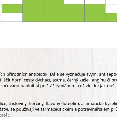
ích přírodních antibiotik. Dále se vyznačuje svými antisept
 léčit horní cesty dýchací, astma, černý kašel, angínu či b
čováno naplnit si polštář tymiánem, což zklidní jak duši, t
 třísloviny, hořčiny, flavony (luteolin), aromatické kyseliny
žství, se používají ve farmaceutickém a potravinářském prům
cetát.