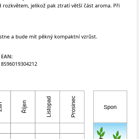
rozkvětem, jelikož pak ztratí větší část aroma. Při
ustne a bude mít pěkný kompaktní vzrůst.
EAN:
8596019304212
Prosinec
Listopad
Říjen
ří
Spon