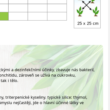
25 x 25 cm 
ickými a dezinfekčními účinky, zbavuje nás bakterií,
ronchitidu, zároveň se užívá na cukrovku,
ak i tělo.
, triterpenické kyseliny. typické silice: thymol,
yslu nejčastěji, jde o hlavní účinné látky ve