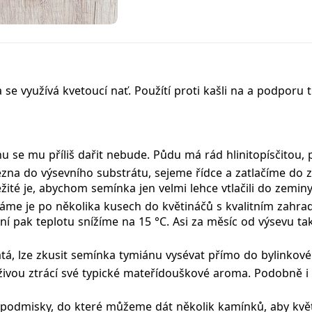
a se využívá kvetoucí nať. Použítí proti kašli na a podporu
nu se mu příliš dařit nebude. Půdu má rád hlinitopísčitou,
a do výsevního substrátu, sejeme řídce a zatlačíme do 
té je, abychom semínka jen velmi lehce vtlačili do zeminy –
háme je po několika kusech do květináčů s kvalitním zahr
ění pak teplotu snížíme na 15 °C. Asi za měsíc od výsevu 
á, lze zkusit semínka tymiánu vysévat přímo do bylinkov
ivou ztrácí své typické mateřídouškové aroma. Podobně i 
podmisky, do které můžeme dát několik kamínků, aby květi