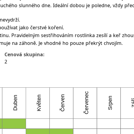
suchého slunného dne. Ideální dobou je poledne, vždy před 
nevydrží.
užívat jako čerstvé koření.
inu. Pravidelným sestřihováním rostlinka zesílí a keř zho
uje na záhoně. Je vhodné ho pouze překrýt chvojím.
Cenová skupina:
2
Červenec
Červen
Květen
Duben
Srpen
Zá