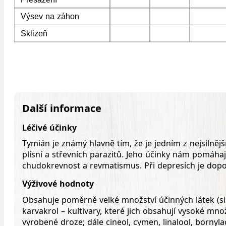
Výsev na záhon
Sklizeň
Další informace
Léčivé účinky
Tymián je známý hlavně tím, že je jedním z nejsilnějš
plísní a střevních parazitů. Jeho účinky nám pomáhají
chudokrevnost a revmatismus. Při depresích je doporu
Výživové hodnoty
Obsahuje poměrně velké množství účinných látek (silice,
karvakrol – kultivary, které jich obsahují vysoké mno
vyrobené droze; dále cineol, cymen, linalool, bornyla