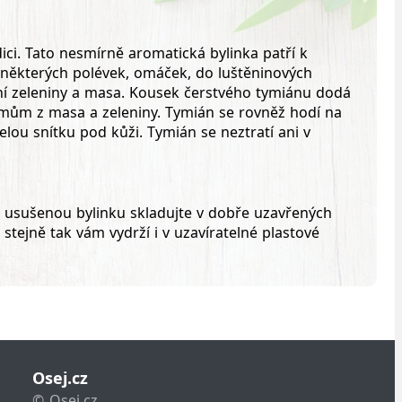
ici. Tato nesmírně aromatická bylinka patří k
o některých polévek, omáček, do luštěninových
ání zeleniny a masa. Kousek čerstvého tymiánu dodá
mům z masa a zeleniny. Tymián se rovněž hodí na
ou snítku pod kůži. Tymián se neztratí ani v
o usušenou bylinku skladujte v dobře uzavřených
stejně tak vám vydrží i v uzavíratelné plastové
Osej.cz
©
Osej.cz