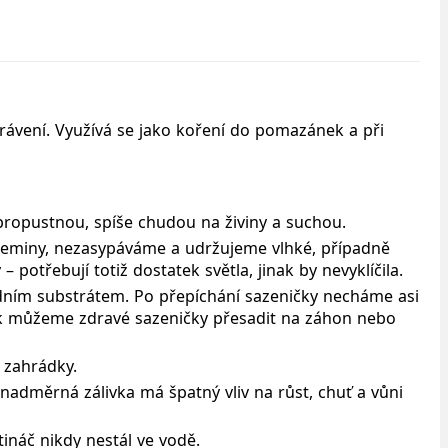
 trávení. Využívá se jako koření do pomazánek a při
 propustnou, spíše chudou na živiny a suchou.
zeminy, nezasypáváme a udržujeme vlhké, případně
 potřebují totiž dostatek světla, jinak by nevyklíčila.
adním substrátem. Po přepíchání sazeničky necháme asi
tak můžeme zdravé sazeničky přesadit na záhon nebo
é zahrádky.
nadměrná zálivka má špatný vliv na růst, chuť a vůni
náč nikdy nestál ve vodě.