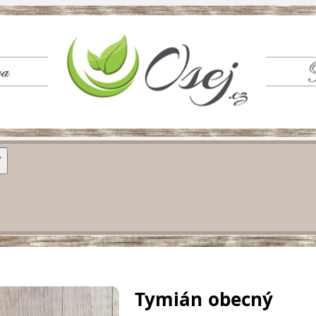
Y
Tymián obecný