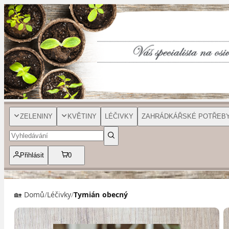
ZELENINY
KVĚTINY
LÉČIVKY
ZAHRÁDKÁŘSKÉ POTŘEB
Přihlásit
0
🏡 Domů
/
Léčivky
/
Tymián obecný