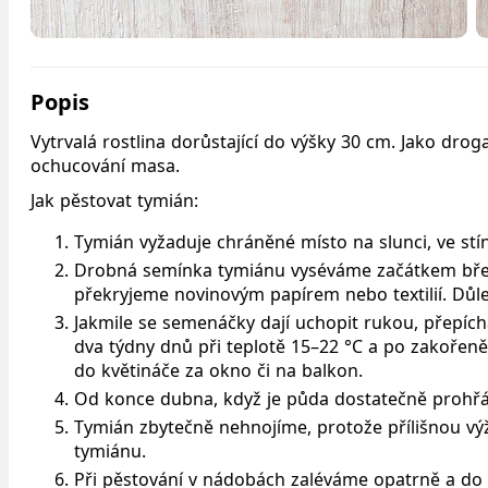
Popis
Vytrvalá rostlina dorůstající do výšky 30 cm. Jako drog
ochucování masa.
Jak pěstovat tymián:
Tymián vyžaduje chráněné místo na slunci, ve stí
Drobná semínka tymiánu vyséváme začátkem březn
překryjeme novinovým papírem nebo textilií. Důleži
Jakmile se semenáčky dají uchopit rukou, přepíc
dva týdny dnů při teplotě 15–22 °C a po zakořen
do květináče za okno či na balkon.
Od konce dubna, když je půda dostatečně prohřát
Tymián zbytečně nehnojíme, protože přílišnou výž
tymiánu.
Při pěstování v nádobách zaléváme opatrně a do 