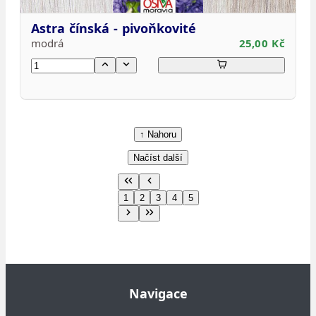
Astra čínská - pivoňkovité
modrá
25,00 Kč
↑ Nahoru
Načíst další
1
2
3
4
5
Navigace