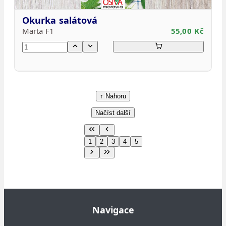
Okurka salátová
Marta F1
55,00 Kč
↑ Nahoru
Načíst další
1
2
3
4
5
Navigace